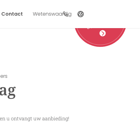
Contact
Wetenswaardig
Gutscheine
schenken!
Deutsch
English
Nederlands
ers
aag
 en u ontvangt uw aanbieding!