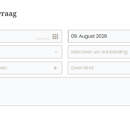
vraag
Aankomst
Selecteer uw aanbieding
nen
Geen kind
+