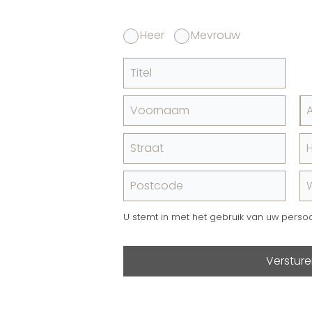
Heer
Mevrouw
Titel
Voornaam
Straat
Postcode
U stemt in met het gebruik van uw perso
Verstur