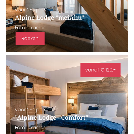
voor 2-4 personen
Alpine Lodge "meiAlm"
Familiekamer
Boeken
vanaf € 120,-
voor 2-4 personen
"Alpine Lodge - Comfort"
Familiekamer