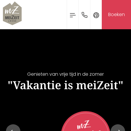
MENU
Boeken
Aanvraag & Boeken
Deutsch
English
Nederlands
AANKOMST
VERTREK
08
09
Genieten van vrije tijd in de zomer
AUG
AUG
"Vakantie is meiZeit"
Aanvraag
Boeken