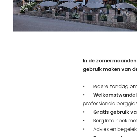
In de zomermaanden z
gebruik maken van de 
• Iedere zondag om 16.
•
Welkomstwandelin
professionele berggid
•
Gratis gebruik v
• Berg Info hoek met 
• Advies en begeleid