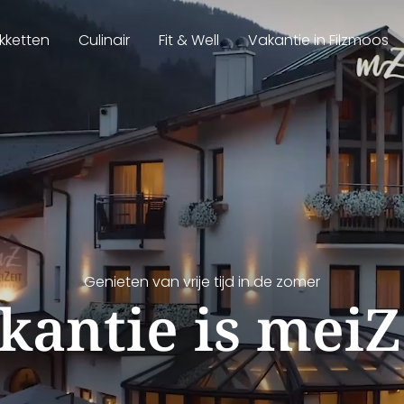
kketten
Culinair
Fit & Well
Vakantie in Filzmoos
Genieten van vrije tijd in de zomer
kantie is meiZ