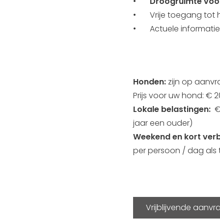
•
Droogruimte voor
• Vrije toegang tot h
• Actuele informatie 
Honden:
zijn op aanvr
Prijs voor uw hond: € 
Lokale belastingen:
€ 
jaar een ouder)
Weekend en kort verbl
per persoon / dag als 
Vrijblijvende aanv