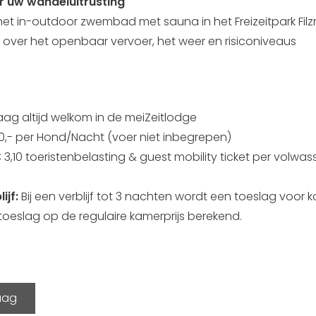
 uw wandeluitrusting
et in-outdoor zwembad met sauna in het Freizeitpark Fi
over het openbaar vervoer, het weer en risiconiveaus
aag altijd welkom in de meiZeitlodge
20,- per Hond/Nacht (voer niet inbegrepen)
3,10 toeristenbelasting & guest mobility ticket per volwa
ijf:
Bij een verblijf tot 3 nachten wordt een toeslag voor ko
toeslag op de regulaire kamerprijs berekend.
raag