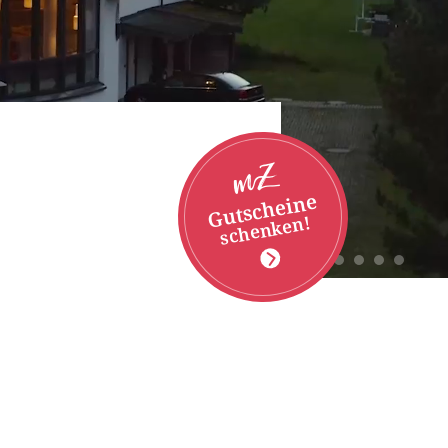
Gutscheine
schenken!