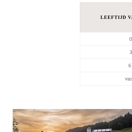
LEEFTIJD 
0
3
6
van