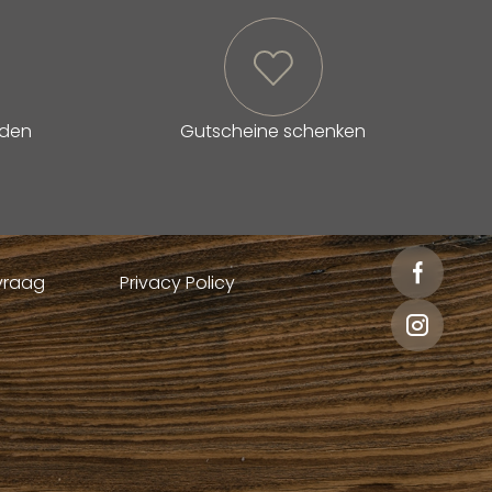
lden
Gutscheine schenken
nvraag
Privacy Policy