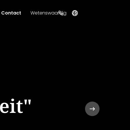
Contact
Wetenswaardig
Deutsch
English
Nederlands
eit"