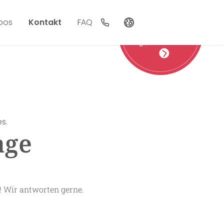
moos
Kontakt
FAQ
Gutscheine
schenken!
Deutsch
English
Nederlands
s.
age
! Wir antworten gerne.